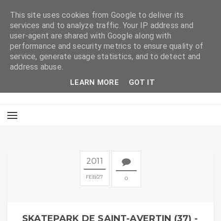
This site uses cookies from Google to deliver its
services and to analyze traffic. Your IP address and
user-agent are shared with Google along with
performance and security metrics to ensure quality of
service, generate usage statistics, and to detect and
address abuse.
LEARN MORE
GOT IT
2011
FEB
27
0
SKATEPARK DE SAINT-AVERTIN (37) -