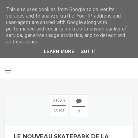
This site uses cookies from Google to deliver its
services and to analyze traffic. Your IP address and
user-agent are shared with Google along with
performance and security metrics to ensure quality of
service, generate usage statistics, and to detect and
address abuse.
LEARN MORE
GOT IT
2025
JAN
21
3
LE NOUVEAU SKATEPARK DE LA