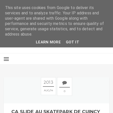
This site uses cookies from Google to deliver its
services and to analyze traffic. Your IP address and
user-agent are shared with Google along with
performance and security metrics to ensure quality of
service, generate usage statistics, and to detect and
address abuse.
LEARN MORE
GOT IT
2013
AUG
14
0
ÇA SLIDE AU SKATEPARK DE CUINCY