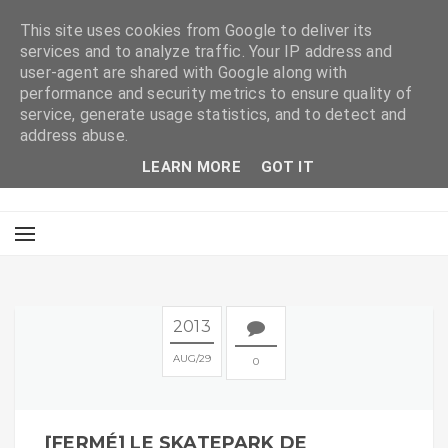
This site uses cookies from Google to deliver its
services and to analyze traffic. Your IP address and
user-agent are shared with Google along with
performance and security metrics to ensure quality of
service, generate usage statistics, and to detect and
address abuse.
LEARN MORE
GOT IT
2013
AUG
29
0
[FERMÉ] LE SKATEPARK DE