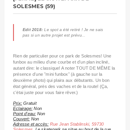
SOLESMES (59)
Edit 2018:
Le spot a été retiré ! Je ne sais
pas si un autre projet est prévu...
Rien de particulier pour ce park de Solesmes! Une
funbox au milieu d'une courbe et d'un plan incliné,
autant dire: le classique! A noter TOUT DE MÊME la
présence d'une "mini funbox" (à gauche sur la
deuxième photo) qui plaira aux débutants. Un bon
état général, près des vaches et de la route! (Ça,
c'étai juste pour vous faire rêver.)
Prix:
Gratuit
Eclairage:
Non
Point d'eau:
Non
Couvert:
Non
Adresse et accès:
Rue Jean Stablinski, 59730
Solesmes
. Le skatepark se situe au bout de la rue.