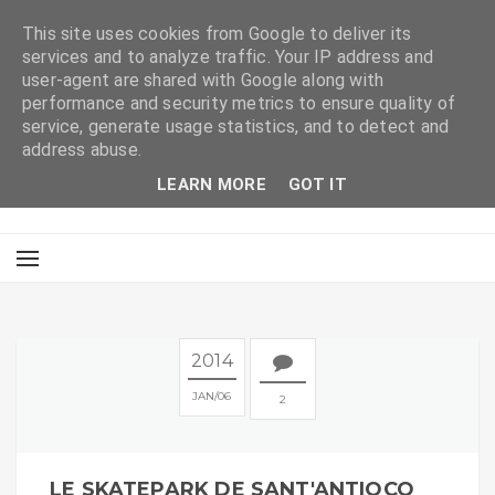
This site uses cookies from Google to deliver its
services and to analyze traffic. Your IP address and
user-agent are shared with Google along with
performance and security metrics to ensure quality of
service, generate usage statistics, and to detect and
address abuse.
LEARN MORE
GOT IT
2014
JAN
06
2
LE SKATEPARK DE SANT'ANTIOCO