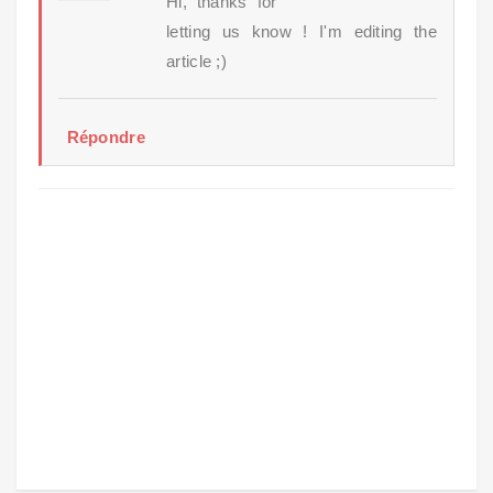
Hi, thanks for
letting us know ! I'm editing the
article ;)
Répondre