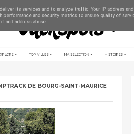
eliver its services and to analyze traffic. Your IP address and
h performance and security metrics to ensure quality of servi
ect and address abuse.
EXPLORE
TOP VILLES
MA SÉLECTION
HISTOIRES
MPTRACK DE BOURG-SAINT-MAURICE