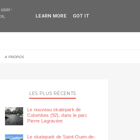
 user-
ce,
LEARN MORE
GOT IT
A PROPOS
LES PLUS RÉCENTS
Le nouveau skatepark de
Colombes (92), dans le parc
Pierre Lagravère
Le skatepark de Saint-Ouen-de-