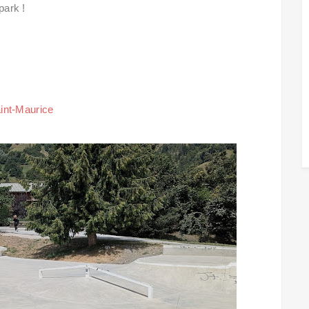
park !
int-Maurice