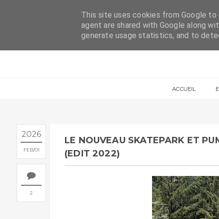
ACCUEIL
CONTACT
This site uses cookies from Google to d
agent are shared with Google along wit
generate usage statistics, and to det
ACCUEIL
2026
LE NOUVEAU SKATEPARK ET PU
FEB
01
(EDIT 2022)
2