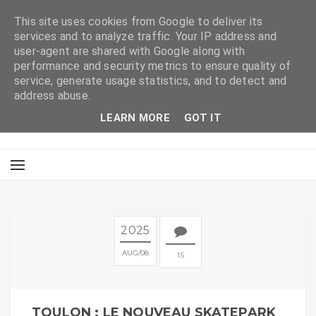
This site uses cookies from Google to deliver its
services and to analyze traffic. Your IP address and
user-agent are shared with Google along with
performance and security metrics to ensure quality of
service, generate usage statistics, and to detect and
address abuse.
LEARN MORE
GOT IT
2025
AUG
08
15
TOULON : LE NOUVEAU SKATEPARK