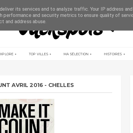
eliver its services and to analyze traffic. Your IP address and
h performance and security metrics to ensure quality of servi
ect and address abuse.
EXPLORE
TOP VILLES
MA SÉLECTION
HISTOIRES
NT AVRIL 2016 - CHELLES