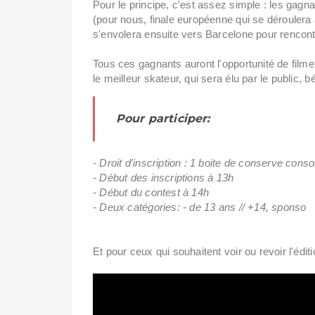
Pour le principe, c'est assez simple : les gagn
(pour nous, finale européenne qui se déroulera 
s'envolera ensuite vers Barcelone pour rencont
Tous ces gagnants auront l'opportunité de filmer
le meilleur skateur, qui sera élu par le public, 
Pour participer:
- Droit d'inscription : 1 boite de conserve con
- Début des inscriptions à 13h
- Début du contest à 14h
- Deux catégories: - de 13 ans // +14, sponso
Et pour ceux qui souhaitent voir ou revoir l'éditi