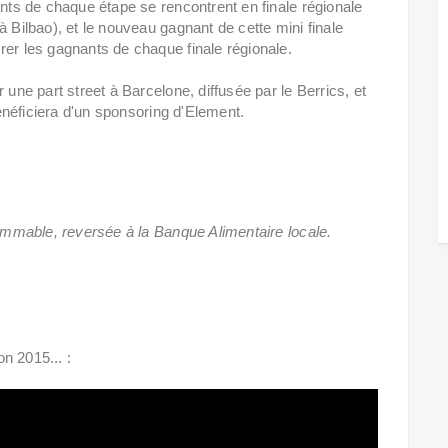
ants de chaque étape se rencontrent en finale régionale
à Bilbao), et le nouveau gagnant de cette mini finale
rer les gagnants de chaque finale régionale.
 une part street à Barcelone, diffusée par le Berrics, et
bénéficiera d'un sponsoring d'Element.
sommable, reversée à la Banque Alimentaire locale.
on 2015... :