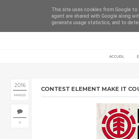
ACCUEIL
CONTACT
This site uses cookies from Google to d
agent are shared with Google along wit
generate usage statistics, and to det
ACCUEIL
2016
CONTEST ELEMENT MAKE IT COU
MAR
25
0