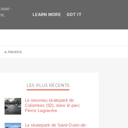
 user-
ce,
LEARN MORE
GOT IT
A PROPOS
LES PLUS RÉCENTS
Le nouveau skatepark de
Colombes (92), dans le parc
Pierre Lagravère
Le skatepark de Saint-Ouen-de-