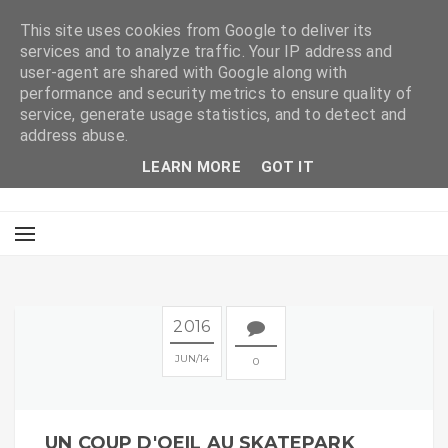
This site uses cookies from Google to deliver its
services and to analyze traffic. Your IP address and
user-agent are shared with Google along with
performance and security metrics to ensure quality of
service, generate usage statistics, and to detect and
address abuse.
LEARN MORE
GOT IT
2016
JUN
14
0
UN COUP D'OEIL AU SKATEPARK