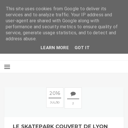
This site uses cookies from Google to deliver its
services and to analyze traffic. Your IP address and
user-agent are shared with Google along with
performance and security metrics to ensure quality of
service, generate usage statistics, and to detect and
address abuse.
LEARN MORE
GOT IT
2016
JUL
30
2
LE SKATEPARK COUVERT DE LYON