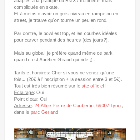
adaptés à la pratique du BMX / trottinette, mais
compliqués en skate.
Et à moins d'avoir un gros niveau en rampe ou en
street, je trouve qu'on tourne un peu en rond.
Par contre, le bowl est top, et les courbes idéales
pour carver pendant des heures (des jours?).
Mais au global, je préfère quand même ce park
quand c'est Aurélien Giraud qui ride ;)...
Tarifs et horaires
: Cher si vous ne venez qu'une
fois... (20€ à l'inscription + la session entre 3 et 5€).
Tout est très bien résumé sur le
site officiel
!
Eclairage
: Oui
Point d'eau
: Oui
Adresse
:
24 Allée Pierre de Coubertin, 69007 Lyon
,
dans le
parc Gerland