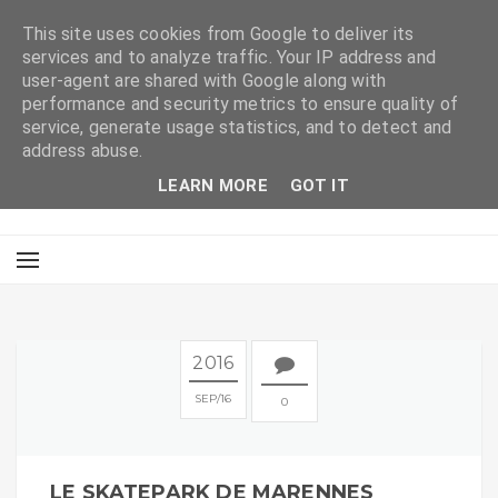
This site uses cookies from Google to deliver its
services and to analyze traffic. Your IP address and
user-agent are shared with Google along with
performance and security metrics to ensure quality of
service, generate usage statistics, and to detect and
address abuse.
LEARN MORE
GOT IT
2016
SEP
16
0
LE SKATEPARK DE MARENNES