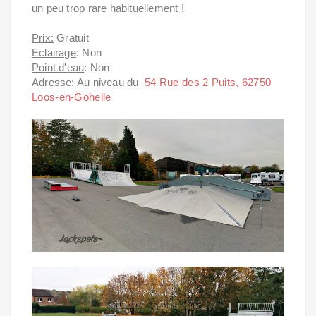
un peu trop rare habituellement !
Prix:
Gratuit
Eclairage
: Non
Point d'eau
: Non
Adresse
: Au niveau du
54 Rue des 2 Puits, 62750
Loos-en-Gohelle