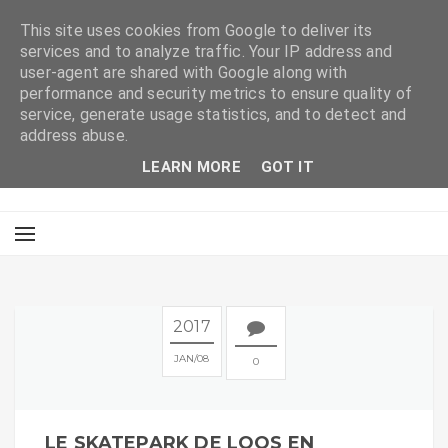
This site uses cookies from Google to deliver its
services and to analyze traffic. Your IP address and
user-agent are shared with Google along with
performance and security metrics to ensure quality of
service, generate usage statistics, and to detect and
address abuse.
LEARN MORE
GOT IT
2017
JAN
08
0
LE SKATEPARK DE LOOS EN