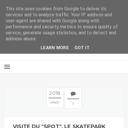
This site uses cookies from Google to deliver its
services and to analyze traffic. Your IP address and
user-agent are shared with Google along with
performance and security metrics to ensure quality of
service, generate usage statistics, and to detect and
address abuse.
LEARN MORE
GOT IT
2018
JAN
21
2
VISITE DU "SPOT", LE SKATEPARK