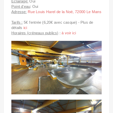
Eclairage:
Oui
Point d'eau
: Oui
Adresse:
Rue Louis Harel de la Noë, 72000 Le Mans
Tarifs :
5€ l'entrée (6,20€ avec casque) - Plus de
détails
ici
Horaires (créneaux publics)
:
à voir ici