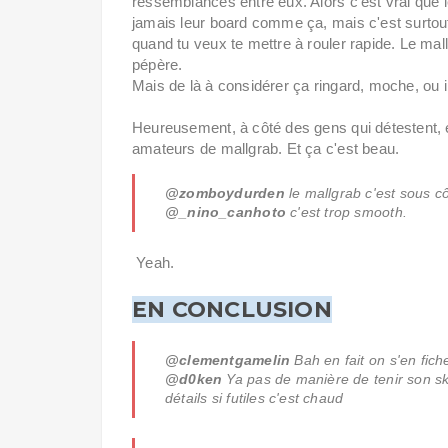
ressemblances entre eux. Alors c'est vrai que
jamais leur board comme ça, mais c'est surtout
quand tu veux te mettre à rouler rapide. Le mal
pépère.
Mais de là à considérer ça ringard, moche, ou 
Heureusement, à côté des gens qui détestent, e
amateurs de mallgrab. Et ça c'est beau.
@zomboydurden
le mallgrab c'est sous c
@_nino_canhoto
c'est trop smooth.
Yeah.
EN CONCLUSION
@clementgamelin
Bah en fait on s'en fich
@d0ken
Ya pas de manière de tenir son sk
détails si futiles c'est chaud