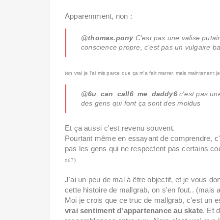
Apparemment, non :
@thomas.pony
C'est pas une valise putain
conscience propre, c'est pas un vulgaire b
(en vrai je l'ai mis parce que ça m'a fait marrer, mais maintenant je 
@6u_can_call6_me_daddy6
c'est pas un
des gens qui font ça sont des moldus
Et ça aussi c'est revenu souvent.
Pourtant même en essayant de comprendre, c'e
pas les gens qui ne respectent pas certains c
où?)
J'ai un peu de mal à être objectif, et je vous
cette histoire de mallgrab, on s'en fout.. (mais 
Moi je crois que ce truc de mallgrab, c'est un
vrai sentiment d'appartenance au skate
. Et 