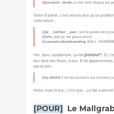
@posieric_skate
ça me rend dingue les gen
Selon d'autres, c'est encore plus qu'un problè
cette raison :
@je__nathan__pas
c'est le geste des pos
@elio_cry
ça fait grave poser
@vanuatuskateboarding
MALL GRABBB
poseur*
Hm, donc visiblement, ça fait
. Et c'
leur faire des fleurs, à eux. Et là apparemment, 
passe pas.
@q.mtclrd
c'est les poseurs qui trouvent ç
Haha, mais le truc, c'est que... ça fait vraimen
[POUR]
Le Mallgrab