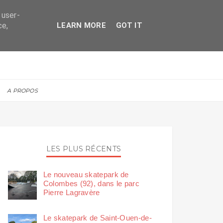
 user-
ce,
LEARN MORE
GOT IT
A PROPOS
LES PLUS RÉCENTS
Le nouveau skatepark de
Colombes (92), dans le parc
Pierre Lagravère
Le skatepark de Saint-Ouen-de-