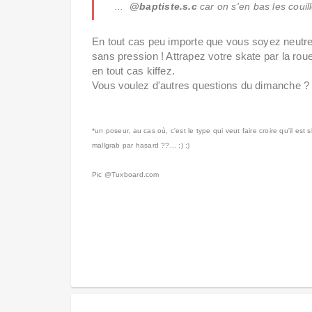
...
@baptiste.s.c
car on s'en bas les couill
En tout cas peu importe que vous soyez neutres
sans pression ! Attrapez votre skate par la roue
en tout cas kiffez.
Vous voulez d'autres questions du dimanche 
*un poseur, au cas où, c'est le type qui veut faire croire qu'il est 
mallgrab par hasard ??... ;) ;)
Pic
@Tuxboard.com
Tags : mallgrab, mall, grab, skate