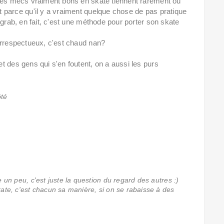
 les mecs vraiment bons en skate tiennent rarement ou
 parce qu'il y a vraiment quelque chose de pas pratique
lgrab, en fait, c'est une méthode pour porter son skate
irrespectueux, c'est chaud nan?
t des gens qui s'en foutent, on a aussi les purs
ôté
e un peu, c'est juste la question du regard des autres :)
ate, c'est chacun sa manière, si on se rabaisse à des