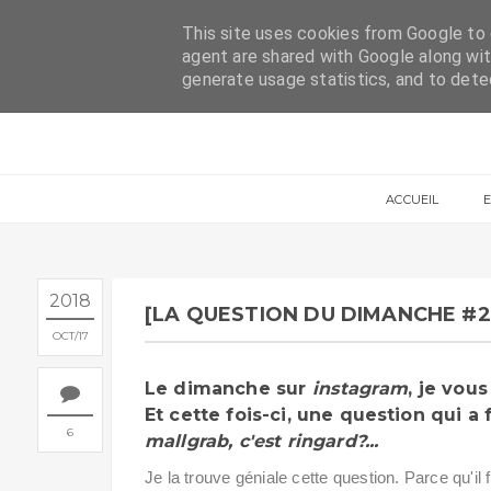
ACCUEIL
CONTACT
This site uses cookies from Google to d
agent are shared with Google along wit
generate usage statistics, and to det
ACCUEIL
2018
[LA QUESTION DU DIMANCHE #2] 
OCT
17
Le dimanche sur
instagram
, je vou
Et cette fois-ci, une question qui a f
6
mallgrab, c'est ringard?...
Je la trouve géniale cette question. Parce qu'i