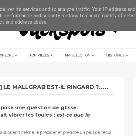
eliver its services and to analyze traffic. Your IP address and
h performance and security metrics to ensure quality of servi
ect and address abuse.
EXPLORE
TOP VILLES
MA SÉLECTION
HISTOIRES
LE MALLGRAB EST-IL RINGARD ?.....
s pose une question de glisse.
ait vibrer les foules :
est-ce que le
l faut quand même le préciser et prendre un peu de recul: