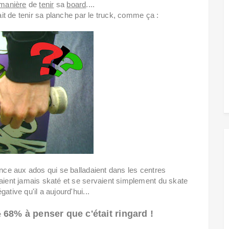
manière
de
tenir
sa
board
....
fait de tenir sa planche par le truck, comme ça :
ence aux ados qui se balladaient dans les centres
vaient jamais skaté et se servaient simplement du skate
ative qu'il a aujourd'hui...
68% à penser que c'était ringard !
é