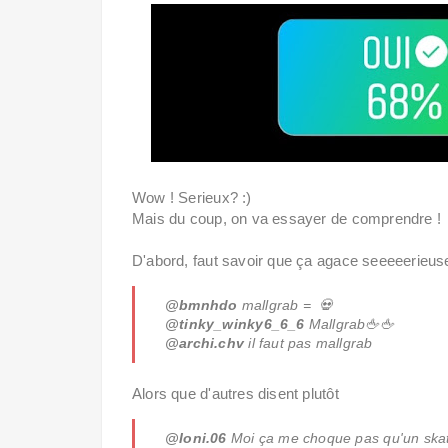
Wow ! Serieux? :)
Mais du coup, on va essayer de comprendre !
D'abord, faut savoir que ça agace seeeeerieuse
@bmnhdo
mallgrab = 💀
@tinky_winky6_6_6
Mallgrab🖕🖕
@archi.chv
il faut pas mallgrab
Alors que d'autres disent plutôt
@Ioni.06
Moi ça me choque pas qu'un skate