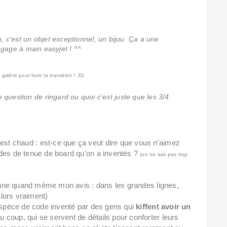
, c'est un objet exceptionnel, un bijou. Ça a une
agage à main easyjet ! ^^
galère pour faire la transition ! :D)
e question de ringard ou quoi c'est juste que les 3/4
st chaud : est-ce que ça veut dire que vous n'aimez
odes de tenue de board qu'on a inventés ?
(on ne sait pas trop
 donne quand même mon avis : dans les grandes lignes,
alors vraiment)
 espèce de code inventé par des gens qui
kiffent avoir un
du coup, qui se servent de détails pour conforter leurs