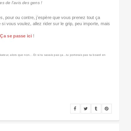
es de l'avis des gens !
, pour ou contre, j'espère que vous prenez tout ça
 si vous voulez, allez rider sur le grip, peu importe, mais
?
Ça se passe ici
!
skateur, alors que non... Et si tu savais pas ça...tu porterais pas ta board en