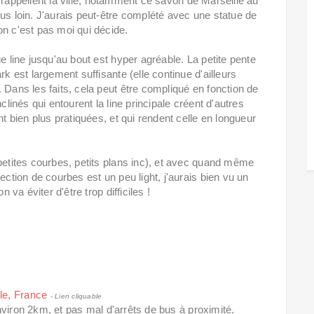
qui rappellent la ville, notamment ce savon de Marseille au
us loin. J'aurais peut-être complété avec une statue de
on c'est pas moi qui décide.
e line jusqu'au bout est hyper agréable. La petite pente
rk est largement suffisante (elle continue d'ailleurs
 Dans les faits, cela peut être compliqué en fonction de
clinés qui entourent la line principale créent d'autres
nt bien plus pratiquées, et qui rendent celle en longueur
petites courbes, petits plans inc), et avec quand même
ection de courbes est un peu light, j'aurais bien vu un
 va éviter d'être trop difficiles !
le, France
- Lien cliquable
nviron 2km, et pas mal d'arrêts de bus à proximité.