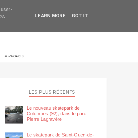
 user-
ce,
LEARN MORE
GOT IT
A PROPOS
LES PLUS RÉCENTS
Le nouveau skatepark de
Colombes (92), dans le parc
Pierre Lagravère
Le skatepark de Saint-Ouen-de-