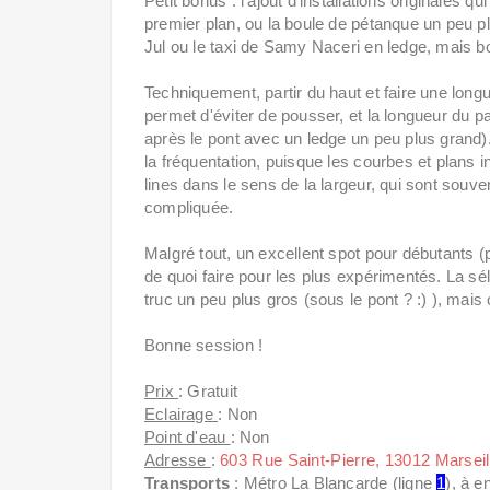
Petit bonus : l'ajout d'installations originales 
premier plan, ou la boule de pétanque un peu pl
Jul ou le taxi de Samy Naceri en ledge, mais b
Techniquement, partir du haut et faire une longu
permet d'éviter de pousser, et la longueur du pa
après le pont avec un ledge un peu plus grand).
la fréquentation, puisque les courbes et plans in
lines dans le sens de la largeur, qui sont souve
compliquée.
Malgré tout, un excellent spot pour débutants (
de quoi faire pour les plus expérimentés. La sél
truc un peu plus gros (sous le pont ? :) ), mais on
Bonne session !
Prix
: Gratuit
Eclairage
: Non
Point d'eau
: Non
Adresse
:
603 Rue Saint-Pierre, 13012 Marseil
Transports
: Métro La Blancarde (ligne
1
), à e