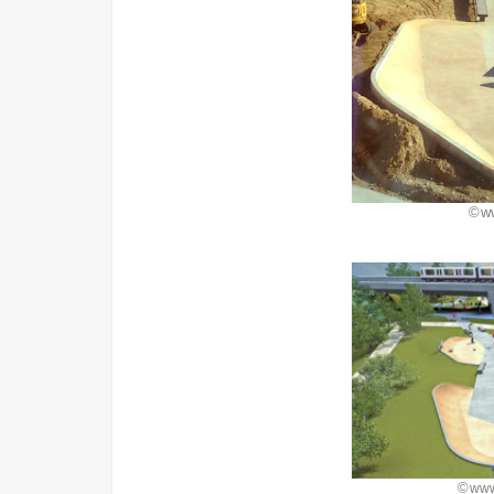
©ww
©
www