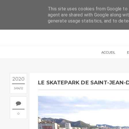
ACCUEIL
CONTACT
This site uses cookies from Google to d
agent are shared with Google along wit
generate usage statistics, and to det
ACCUEIL
2020
LE SKATEPARK DE SAINT-JEAN-
JAN
12
0