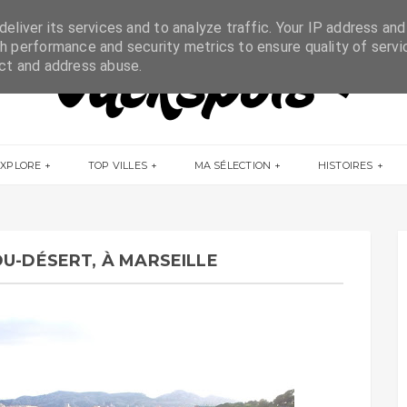
eliver its services and to analyze traffic. Your IP address and
h performance and security metrics to ensure quality of servi
ect and address abuse.
EXPLORE
TOP VILLES
MA SÉLECTION
HISTOIRES
DU-DÉSERT, À MARSEILLE