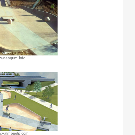
w.asgum.info
.valrhonetp.com