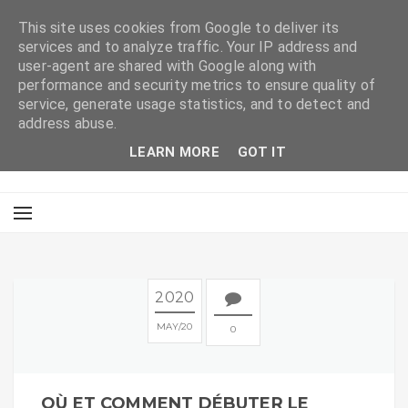
This site uses cookies from Google to deliver its
services and to analyze traffic. Your IP address and
user-agent are shared with Google along with
performance and security metrics to ensure quality of
service, generate usage statistics, and to detect and
address abuse.
LEARN MORE
GOT IT
2020
MAY
20
0
OÙ ET COMMENT DÉBUTER LE