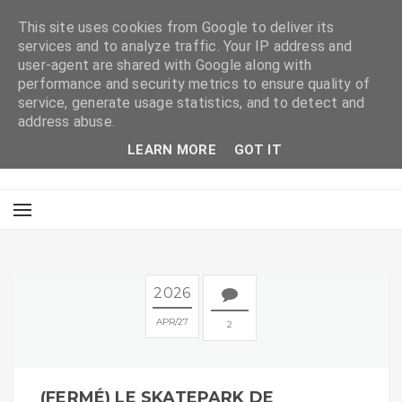
This site uses cookies from Google to deliver its
services and to analyze traffic. Your IP address and
user-agent are shared with Google along with
performance and security metrics to ensure quality of
service, generate usage statistics, and to detect and
address abuse.
LEARN MORE
GOT IT
2026
APR
27
2
(FERMÉ) LE SKATEPARK DE