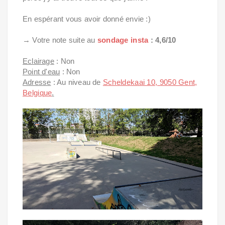
En espérant vous avoir donné envie :)
→ Votre note suite au
sondage insta
: 4,6/10
Eclairage
: Non
Point d'eau
: Non
Adresse
: Au niveau de
Scheldekaai 10, 9050 Gent,
Belgique
.