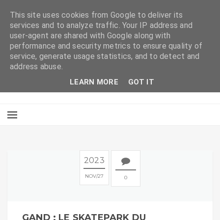
This site uses cookies from Google to deliver its
services and to analyze traffic. Your IP address and
user-agent are shared with Google along with
performance and security metrics to ensure quality of
service, generate usage statistics, and to detect and
address abuse.
LEARN MORE
GOT IT
2023
NOV
27
0
GAND : LE SKATEPARK DU