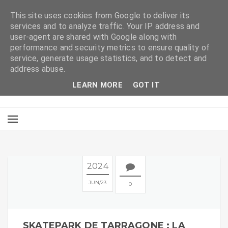
This site uses cookies from Google to deliver its
services and to analyze traffic. Your IP address and
user-agent are shared with Google along with
performance and security metrics to ensure quality of
service, generate usage statistics, and to detect and
address abuse.
LEARN MORE
GOT IT
2024
JUN
23
0
SKATEPARK DE TARRAGONE : LA