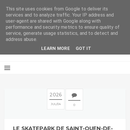
This site uses cookies from Google to deliver its
services and to analyze traffic. Your IP address and
user-agent are shared with Google along with
performance and security metrics to ensure quality of
service, generate usage statistics, and to detect and
address abuse.
LEARN MORE
GOT IT
2026
JUL
04
0
LE SKATEPARK DE SAINT-OUEN-DE-