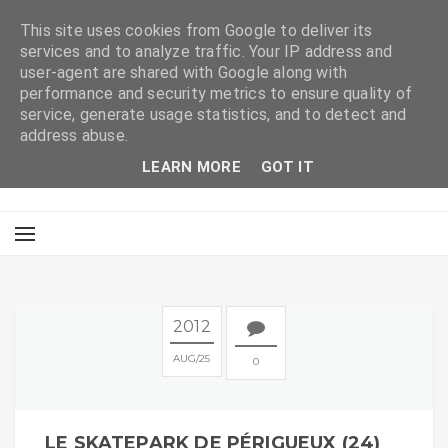
This site uses cookies from Google to deliver its
services and to analyze traffic. Your IP address and
user-agent are shared with Google along with
performance and security metrics to ensure quality of
service, generate usage statistics, and to detect and
address abuse.
LEARN MORE
GOT IT
2012
AUG
25
0
LE SKATEPARK DE PÉRIGUEUX (24)