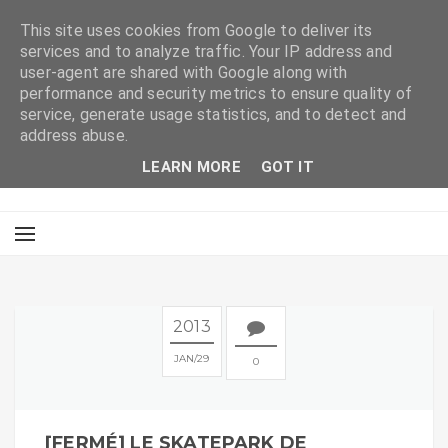
This site uses cookies from Google to deliver its
services and to analyze traffic. Your IP address and
user-agent are shared with Google along with
performance and security metrics to ensure quality of
service, generate usage statistics, and to detect and
address abuse.
LEARN MORE
GOT IT
2013
JAN
29
0
[FERMÉ] LE SKATEPARK DE