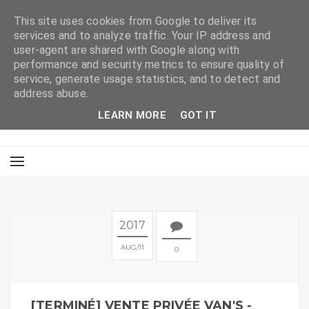
This site uses cookies from Google to deliver its
services and to analyze traffic. Your IP address and
user-agent are shared with Google along with
performance and security metrics to ensure quality of
service, generate usage statistics, and to detect and
address abuse.
LEARN MORE
GOT IT
2017
AUG
11
0
[TERMINÉ] VENTE PRIVÉE VAN'S -