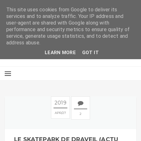
This site uses cookies from Google to deliver its
services and to analyze traffic. Your IP address and
user-agent are shared with Google along with
performance and security metrics to ensure quality of
service, generate usage statistics, and to detect and
address abuse.
LEARN MORE
GOT IT
2019
APR
27
2
LE SKATEPARK DE DRAVEIL (ACTU