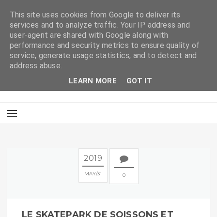
This site uses cookies from Google to deliver its
services and to analyze traffic. Your IP address and
user-agent are shared with Google along with
performance and security metrics to ensure quality of
service, generate usage statistics, and to detect and
address abuse.
LEARN MORE
GOT IT
2019
MAY
31
0
LE SKATEPARK DE SOISSONS ET