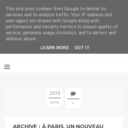
This site uses cookies from Google to deliver its
services and to analyze traffic. Your IP address and
user-agent are shared with Google along with
performance and security metrics to ensure quality of
service, generate usage statistics, and to detect and
address abuse.
LEARN MORE
GOT IT
2019
SEP
12
0
ARCHIVE : À PARIS, UN NOUVEAU