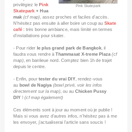
privilégiez le
Pink
Pink Skatepark
Skatepark
+ Hua
mak
(cf map),
assez proches et faciles d'accès.
N'hésitez pas ensuite à aller boire un coup au
Skate
café
: très bonne ambiance, mais limité en termes
d'installations pour skater.
- Pour rider
le plus grand park de Bangkok
, il
faudra vous rendre à
Thammasat X-treme Plaza
(cf
map)
, en banlieue nord. Comptez bien 1h de trajet
depuis le centre.
- Enfin, pour
tester du vrai DIY
, rendez-vous
au
bowl de Nagiya
(bowl privé, voir les infos
directement sur la map)
,
ou au
Chicken Pussy
DIY
!
(cf map également)
Ces éléments sont à jour au moment où je publie !
Mais si vous avez d'autres infos, n'hésitez pas à me
les envoyer, j'actualiserai l'article sans soucis !