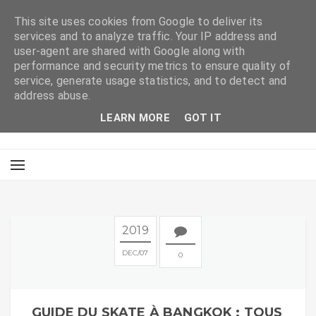
This site uses cookies from Google to deliver its
services and to analyze traffic. Your IP address and
user-agent are shared with Google along with
performance and security metrics to ensure quality of
service, generate usage statistics, and to detect and
address abuse.
LEARN MORE
GOT IT
2019
DEC
07
0
GUIDE DU SKATE À BANGKOK : TOUS