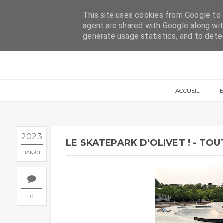
ACCUEIL
CONTACT
This site uses cookies from Google to d
agent are shared with Google along wit
generate usage statistics, and to det
ACCUEIL
2023
LE SKATEPARK D'OLIVET ! - TOU
JAN
01
0