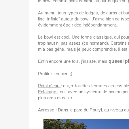
le bowl comme point central, autour duquel on pe
Au menu, tous types de ledges, de curbs et barre
line "infinie" autour du bowl. J'aime bien ce ty
évidemment être ridée indépendamment...
Le bowl est cool. Une forme classique, qui pour
trop haut ni pas assez (ce normand). Certains r
m'a pas gêné, mais je peux comprendre. Il est 
Enfin encore une fois, j'insiste, mais
queeel pl
Profitez-en bien ;)
Point d'eau
: oui, + toilettes fermées accessibl
Eclairage
: oui, avec un systeme de bouton pou
plus gros escalier.
Adresse
: Dans le parc du Poutyl, au niveau d