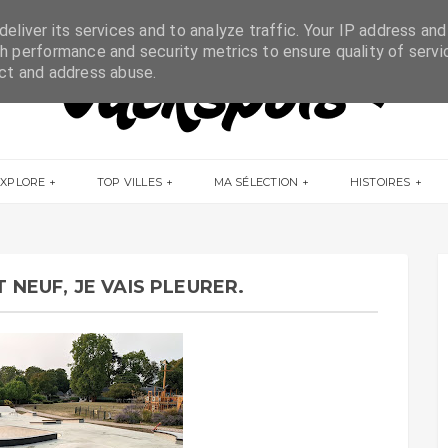
eliver its services and to analyze traffic. Your IP address and
h performance and security metrics to ensure quality of servi
ect and address abuse.
EXPLORE
TOP VILLES
MA SÉLECTION
HISTOIRES
T NEUF, JE VAIS PLEURER.