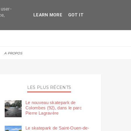
 user-
ce,
LEARN MORE
GOT IT
A PROPOS
LES PLUS RÉCENTS
Le nouveau skatepark de
Colombes (92), dans le parc
Pierre Lagravère
Le skatepark de Saint-Ouen-de-